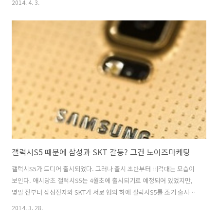
2014. 4. 3.
획되었던 것으로 파악했다. 그런데 이번에는 오바마대통령을 상대로 삼
성은 셀피샷 마케팅을 펼치고 말았다. 현지시간 지난 화요일 오바마 대통
령은 미 월드 시리즈 우승 팀인 레드 삭스를 백악관으로 초대하여 성대한
파티를 열었다. 당시 월드 시리즈의 MVP로 선정된 데이비드 오티즈는 자
신의 주머니에서 삼성의 갤럭시 노트3를 꺼내 오바마대통령과 셀피샷을
촬영했고, 이 사진은 급속하게 퍼졌다. 그러나 백악관 측은 오티즈가 삼
성과 계약을 맺은 줄..
갤럭시S5 때문에 삼성과 SKT 갈등? 그건 노이즈마케팅
갤럭시S5가 드디어 출시되었다. 그러나 출시 초반부터 삐걱대는 모습이
보인다. 애시당초 갤럭시S5는 4월초에 출시되기로 예정되어 있었지만,
몇일 전부터 삼성전자와 SKT가 서로 협의 하에 갤럭시S5를 조기 출시할
것이라는 보도가 흘러나왔다. 필자도 이와 관련된 포스팅을 작성하였지
2014. 3. 28.
만, 조기출시와 관련되어서 다양한 해석이 일어나고 있고, 갤럭시S5의