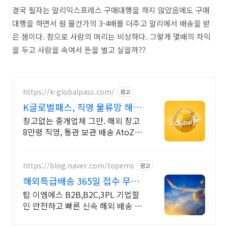
결국 필자는 알리익스프레스 구매대행을 하지 않았음에도 구매
대행을 하면서 원 물건가의 3-4배를 더주고 알리에서 배송을 받
은 셈이다. 참으로 사람의 머리는 비상하다. 그렇게 몇배의 차익
을 두고 사람을 속여서 돈을 벌고 싶을까??
https://k-globalpass.com/
광고
K글로벌패스, 직영 물류망 해외
배송 운영 지원
창고없는 중개업체 그만. 해외 창고
8만평 직영, 통관 보관 배송 AtoZ 원
스톱 글로벌 판매 준비 리스크 감소
사례 다수 보유한 전문가와 함께하
세요.
https://blog.naver.com/topems
광고
해외특급배송 365일 접수 무료
픽업 가능! 정기발송할인
탑 이엠에스 B2B,B2C,3PL 기업할
인 안전하고 빠른 신속 해외 배송 대
행업체 무료 포장, 미국 택배 최저가