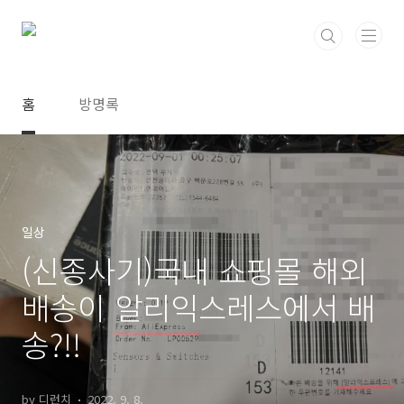
본문 바로가기
홈
방명록
일상
(신종사기)국내 쇼핑몰 해외
배송이 알리익스레스에서 배
송?!!
by 디런치
2022. 9. 8.