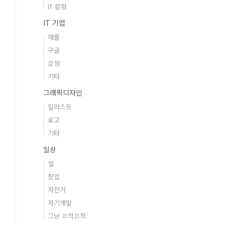
IT 칼럼
IT 기업
애플
구글
삼성
기타
그래픽디자인
일러스트
로고
기타
일상
썰
창업
자전거
자기개발
그냥 끄적끄적