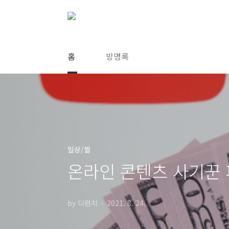
본문 바로가기
홈
방명록
일상/썰
온라인 콘텐츠 사기꾼 
by 디런치
2021. 8. 24.