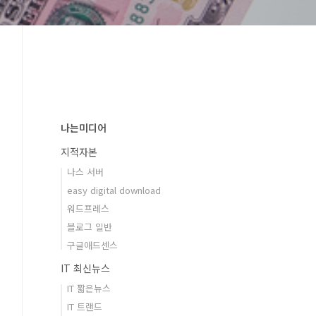
나는미디어
지적자본
나스 서버
easy digital download
워드프레스
블로그 일반
구글애드센스
IT 최신뉴스
IT 짧은뉴스
IT 트랜드