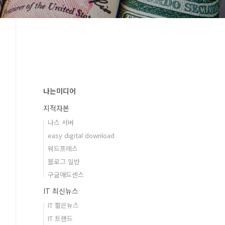
나는미디어
지적자본
나스 서버
easy digital download
워드프레스
블로그 일반
구글애드센스
IT 최신뉴스
IT 짧은뉴스
IT 트랜드