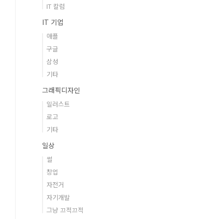
IT 칼럼
IT 기업
애플
구글
삼성
기타
그래픽디자인
일러스트
로고
기타
일상
썰
창업
자전거
자기개발
그냥 끄적끄적