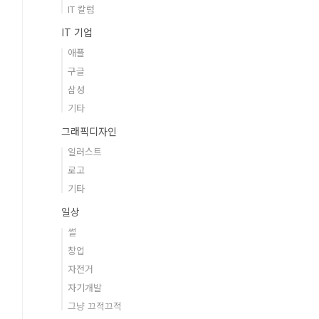
IT 칼럼
IT 기업
애플
구글
삼성
기타
그래픽디자인
일러스트
로고
기타
일상
썰
창업
자전거
자기개발
그냥 끄적끄적