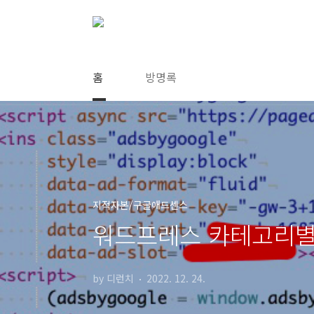
본문 바로가기
홈
방명록
지적자본/구글애드센스
워드프레스 카테고리별
by 디런치
2022. 12. 24.