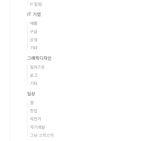
IT 칼럼
IT 기업
애플
구글
삼성
기타
그래픽디자인
일러스트
로고
기타
일상
썰
창업
자전거
자기개발
그냥 끄적끄적