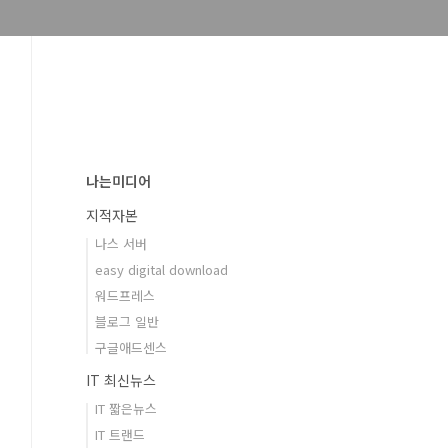
나는미디어
지적자본
나스 서버
easy digital download
워드프레스
블로그 일반
구글애드센스
IT 최신뉴스
IT 짧은뉴스
IT 트랜드